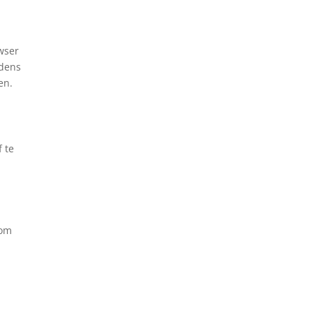
wser
jdens
en.
f te
 om