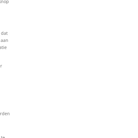
 knop
 dat
 aan
atie
er
orden
 te