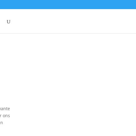
wante
r ons
an