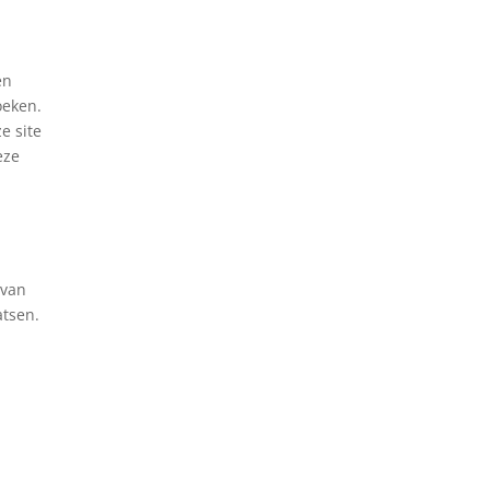
en
oeken.
e site
eze
 van
atsen.