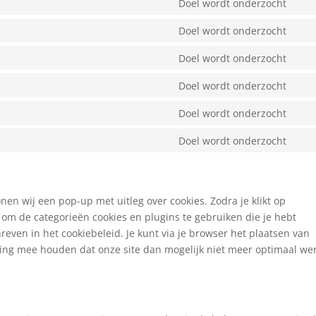
Doel wordt onderzocht
wor
Con
serv
to
Doel wordt onderzocht
divi
Con
serv
(ele
to
Doel wordt onderzocht
goo
the
Con
serv
anal
to
Doel wordt onderzocht
com
Con
serv
to
Doel wordt onderzocht
goo
Con
serv
ma
to
Doel wordt onderzocht
ins
Con
serv
to
opt
serv
div
nen wij een pop-up met uitleg over cookies. Zodra je klikt op
 om de categorieën cookies en plugins te gebruiken die je hebt
even in het cookiebeleid. Je kunt via je browser het plaatsen van
ning mee houden dat onze site dan mogelijk niet meer optimaal wer