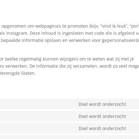
opgenomen om webpagina’s te promoten (bijv. “vind ik leuk”, “pin”
oals Instagram. Deze inhoud is ingesloten met code die is afgeleid 
n bepaalde informatie opslaan en verwerken voor gepersonaliseerd
or (welke regelmatig kunnen wijzigen) om te weten wat zij met je
es verwerken. De informatie die zij verzamelen, wordt zo veel moge
Verenigde Staten.
Doel wordt onderzocht
Con
to
Doel wordt onderzocht
Con
serv
to
Doel wordt onderzocht
goo
Con
serv
rec
to