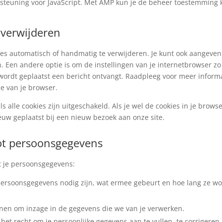
rsteuning voor JavaScript. Met AMP kun je de beheer toestemming
 verwijderen
ies automatisch of handmatig te verwijderen. Je kunt ook aangeven
 Een andere optie is om de instellingen van je internetbrowser zo
e wordt geplaatst een bericht ontvangt. Raadpleeg voor meer inform
ie van je browser.
ls alle cookies zijn uitgeschakeld. Als je wel de cookies in je brows
uw geplaatst bij een nieuw bezoek aan onze site.
tot persoonsgegevens
t je persoonsgegevens:
persoonsgegevens nodig zijn, wat ermee gebeurt en hoe lang ze w
enen om inzage in de gegevens die we van je verwerken.
t het recht om je persoonlijke gegevens aan te vullen, te corrigeren,